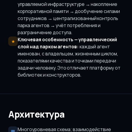
управляемой инфраструктуре → накопление
корпоративной памяти → дообучение силами
сотрудников → централизованный контроль
парка агентов → учёт потребления и
разграничение доступа.
Ключевая особенность — управленческий
★
слой над парком агентов:
каждый агент
именован, с владельцем, жизненным циклом,
показателями качества и точками передачи
задачи человеку. Это отличает платформу от
библиотек и конструкторов.
Архитектура
Многоуровневая схема; взаимодействие
▦