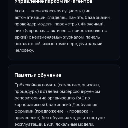
Управление парком ИИ-агентов
Агент — первоклассная сущность (тип
автоматизации, владелец, память, база знаний,
провайдер модели, параметры). Жизненный
цикл (черновик → активен → приостановлен →
архив) с неизменяемым журналом, панель
показателей, явные точки передачи задачи
человеку.
Память и обучение
Трёхслойная память (семантика, эпизоды,
процедуры) в отдельном версионируемом
репозитории на организацию. RAG по
корпоративной базе знаний. Дообучение
формами (предложение → проверка →
применение) без обучения модели в контуре
эксплуатации. BYOK, локальные модели,