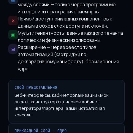
между слоями — только через программные
интерфейсы с разграничением прав.
Прямой доступ прикладных компонентов к
✕
данным в обход слоя доступа исключён.
Мультитенантность: данные каждого тенанта
▣
логически и физически изолированы.
Расширение — через реестр типов
⊞
автоматизаций (картриджи по
декларативному манифесту), без изменения
ядра.
СЛОЙ ПРЕДСТАВЛЕНИЯ
Веб-интерфейсы: кабинет организации «Мой
агент», конструктор сценариев, кабинет
интегратора/партнёра, административная
консоль.
ПРИКЛАДНОЙ СЛОЙ · ЯДРО