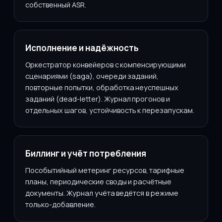
собственный ASR.
Исполнение и надёжность
Оркестратор конвейеров с компенсирующими
сценариями (saga), очереди заданий,
повторные попытки, обработка неуспешных
заданий (dead-letter). Журнал прогонов и
отдельных шагов, устойчивость к перезапускам.
Биллинг и учёт потребления
Пособытийный метеринг ресурсов, тарифные
планы, периодические своды и расчётные
документы. Журнал учёта ведётся в режиме
только-добавление.