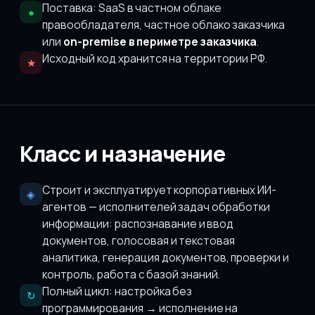
Поставка: SaaS в частном облаке
●
правообладателя, частное облако заказчика
или
on-premise в периметре заказчика
.
Исходный код хранится на территории РФ.
★
Класс и назначение
Строит и эксплуатирует корпоративных ИИ-
◈
агентов — исполнителей задач обработки
информации: распознавание и ввод
документов, голосовая и текстовая
аналитика, генерация документов, проверки и
контроль, работа с базой знаний.
Полный цикл: настройка без
↻
программирования → исполнение на